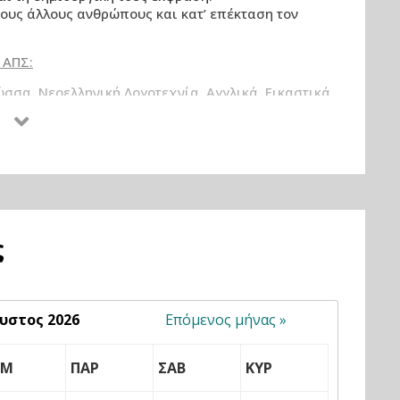
τους άλλους ανθρώπους και κατ’ επέκταση τον
 ΑΠΣ:
λώσσα, Νεοελληνική Λογοτεχνία, Αγγλικά, Εικαστικά
εοελληνική Λογοτεχνία
ς Παιδείας, Ιστορία (Ομάδα προσανατολισμού
 και τοπική πολιτιστική κληρονομιά
 σχολική τάξη μέγιστου πλήθους 30 μαθητών
ς
υστος 2026
Επόμενος μήνας »
ΕΜ
ΠΑΡ
ΣΑΒ
ΚΥΡ