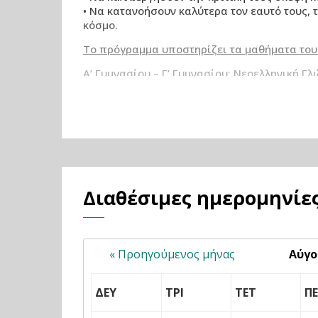
• Να κατανοήσουν καλύτερα τον εαυτό τους, 
κόσμο.
Το πρόγραμμα υποστηρίζει τα μαθήματα του
Α’ Γυμνασίου – Γ’ Γυμνασίου: Νεοελληνική Γ
Α’ Λυκείου – Β’ Λυκείου: Έκφραση-Έκθεση, Ν
Γ’ Λυκείου: Έκφραση-Έκθεση, Ιστορία Γενική
ανθρωπιστικών σπουδών)
Εργαστήριο δεξιοτήτων Γυμνάσιο: Παγκόσμια
Σημείωση: Το πρόγραμμα προσφέρεται ανά
Διαθέσιμες ημερομηνίε
« Προηγούμενος μήνας
Αύγο
ΔΕΥ
ΤΡΙ
ΤΕΤ
Π