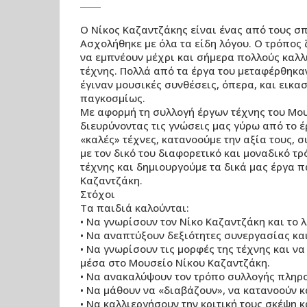
Ο Νίκος Καζαντζάκης είναι ένας από τους σ
Ασχολήθηκε με όλα τα είδη λόγου. Ο τρόπος 
να εμπνέουν μέχρι και σήμερα πολλούς καλλ
τέχνης. Πολλά από τα έργα του μεταφέρθηκαν
έγιναν μουσικές συνθέσεις, όπερα, και εικ
παγκοσμίως.
Με αφορμή τη συλλογή έργων τέχνης του Μου
διευρύνοντας τις γνώσεις μας γύρω από το 
«καλές» τέχνες, κατανοούμε την αξία τους,
με τον δικό του διαφορετικό και μοναδικό 
τέχνης και δημιουργούμε τα δικά μας έργα 
Καζαντζάκη.
Στόχοι
Τα παιδιά καλούνται:
• Να γνωρίσουν τον Νίκο Καζαντζάκη και το λ
• Να αναπτύξουν δεξιότητες συνεργασίας κα
• Να γνωρίσουν τις μορφές της τέχνης και ν
μέσα στο Μουσείο Νίκου Καζαντζάκη.
• Να ανακαλύψουν τον τρόπο συλλογής πληρο
• Να μάθουν να «διαβάζουν», να κατανοούν κ
• Να καλλιεργήσουν την κριτική τους σκέψη κ