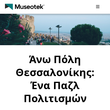
Αρχική
Museotek
Συνεργαζόμενοι
Πολιτιστικοί
Φορείς
Άνω Πόλη
Εκπαιδευτικά
Θεσσαλονίκης:
Προγράμματα
Ένα Παζλ
Τα
Project
Μας
Πολιτισμών
Νέα