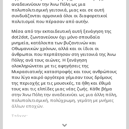
αναδεικνύουν την Άνω Πόλη ως μια
πολυπολιτισμική γειτονιά, μιας και σε αυτή
συνδυάζονται αρμονικά όλοι οι διαφορετικοί
πολιτισμοί που πέρασαν από αυτήν.
Μέσα από την εκπαιδευτική αυτή ξενάγηση της
dot2dot, ζωντανεύουν όχι μόνο σπουδαία
μνημεία, κατάλοιπα των βυζαντινών και
Οθωμανικών χρόνων, αλλά και οι ίδιοι οι
άνθρωποι που περπάτησαν στη γειτονιά της Άνω
Πόλης ανά τους αιώνες. Η ξενάγηση
ολοκληρώνεται με τις αφηγήσεις της
Μικρασιατικής καταστροφής και τους ανθρώπους
που λίγο καιρό αργότερα γέμισαν τους δρόμους
της περιοχής με τις μουσικές, τα ήθη και έθιμά
τους και τις ελπίδες μιας νέας ζωής. Κάθε βήμα
στην Άνω Πόλη την αναδεικνύει ως μια άλλη πόλη,
πολυπολιτισμική, πολύχρωμη, γεμάτη με μνήμες
άλλων εποχών.
Στόχος:
– η γνωριμία με σημαντικά μνημεία
– η κατανόηση της σημασίας της πολιτιστικής