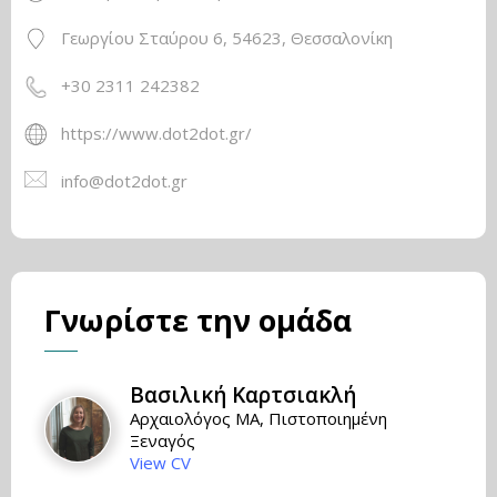
Γεωργίου Σταύρου 6, 54623, Θεσσαλονίκη
+30 2311 242382
https://www.dot2dot.gr/
info@dot2dot.gr
Γνωρίστε την ομάδα
Βασιλική Καρτσιακλή
Αρχαιολόγος MA, Πιστοποιημένη
Ξεναγός
View CV