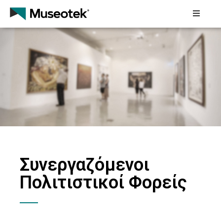
Αρχική
Museotek
Συνεργαζόμενοι
Πολιτιστικοί
Φορείς
Εκπαιδευτικά
Προγράμματα
Συνεργαζόμενοι
Τα
Project
Πολιτιστικοί Φορείς
Μας
Νέα