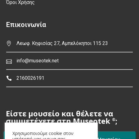
Όροι Χρήσης
Επικοινωνία
Λεωφ. Κηφισίας 27, Αμπελόκηποι 115 23
info@museotek.net
2160026191
Είστε μουσείο και θέλετε να
συμμετέχετε στη Museotek
;
®
Χρησιμοποιούμε cookie στον
ιστότοπό μας για να σας
Φόρμα Εκδήλωσης Ενδιαφέροντος Μουσείου