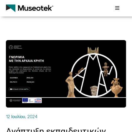
Αρχική
Museotek
Συνεργαζόμενοι
Πολιτιστικοί
Φορείς
Εκπαιδευτικά
Προγράμματα
Τα
Project
Μας
12 Ιουλίου, 2024
Νέα
Ανάπτυξη εκπαιδευτικών